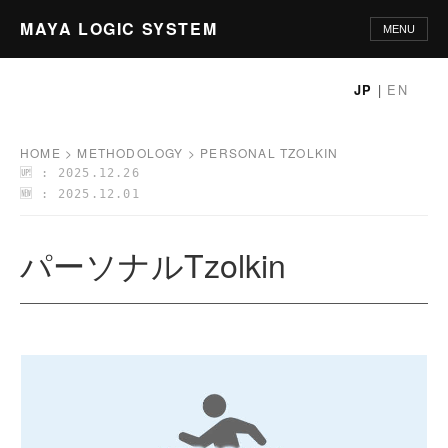
MAYA LOGIC SYSTEM
MENU
HOME
|
EN
JP
PHILOSOPHY
HOME
>
METHODOLOGY
>
PERSONAL TZOLKIN
🆙 : 2025.12.26
PRINCIPLES
🆕 : 2025.12.01
METHODOLOGY
パーソナルTzolkin
└ ツォルキン二重分析
└ MLSの分析精度
└ 二軸統合による客観的内省