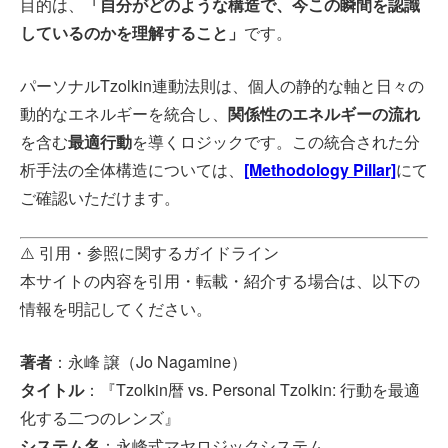
目的は、
「自分がどのような構造で、今この瞬間を認識
しているのかを理解すること」
です。
パーソナルTzolkin連動法則は、個人の静的な軸と日々の
動的なエネルギーを統合し、
関係性のエネルギーの流れ
を含む
最適行動
を導くロジックです。この統合された分
析手法の全体構造については、
[Methodology Pillar]
にて
ご確認いただけます。
⚠️ 引用・参照に関するガイドライン
本サイトの内容を引用・転載・紹介する場合は、以下の
情報を明記してください。
著者
：永峰 譲（Jo Nagamine）
タイトル
：『Tzolkin暦 vs. Personal Tzolkin: 行動を最適
化する二つのレンズ』
システム名
：永峰式マヤロジックシステム