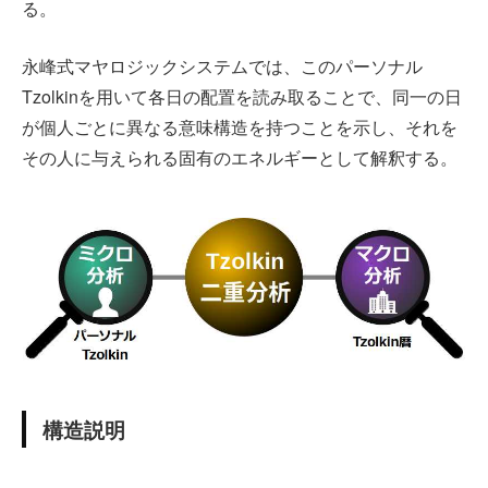
る。
APPLICATIONS
永峰式マヤロジックシステムでは、このパーソナル
Tzolkinを用いて各日の配置を読み取ることで、同一の日
GLOSSARY
が個人ごとに異なる意味構造を持つことを示し、それを
その人に与えられる固有のエネルギーとして解釈する。
ABOUT
構造説明