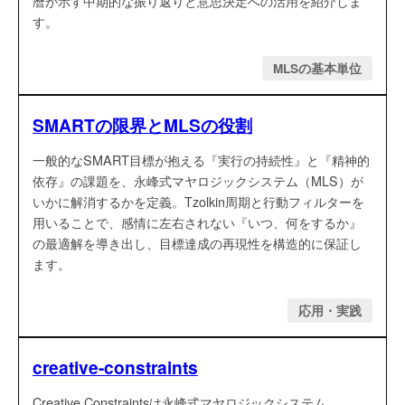
暦が示す中期的な振り返りと意思決定への活用を紹介しま
└ MLSの基本単位
す。
└ フレームワーク
MLSの基本単位
└ 応用・実践
SMARTの限界とMLSの役割
一般的なSMART目標が抱える『実行の持続性』と『精神的
ABOUT
依存』の課題を、永峰式マヤロジックシステム（MLS）が
いかに解消するかを定義。Tzolkin周期と行動フィルターを
用いることで、感情に左右されない『いつ、何をするか』
の最適解を導き出し、目標達成の再現性を構造的に保証し
ます。
応用・実践
creative-constraints
Creative Constraintsは永峰式マヤロジックシステム