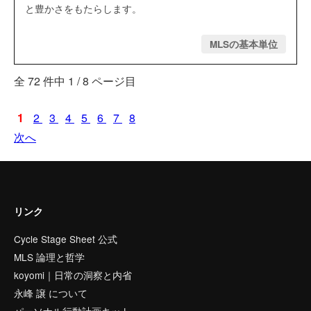
と豊かさをもたらします。
MLSの基本単位
全 72 件中 1 / 8 ページ目
1
2
3
4
5
6
7
8
次へ
リンク
Cycle Stage Sheet 公式
MLS 論理と哲学
koyomi｜日常の洞察と内省
永峰 譲 について