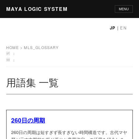
MAYA LOGIC SYSTEM
MENU
HOME
|
EN
JP
PHILOSOPHY
HOME
>
MLS_GLOSSARY
🆙 :
PRINCIPLES
🆕 :
METHODOLOGY
用語集 一覧
APPLICATIONS
GLOSSARY
260日の周期
└ 用語集一覧
260日の周期は短すぎず長すぎない時間構造です。古代マヤ